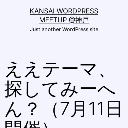
コ
KANSAI WORDPRESS
ン
MEETUP @神戸
テ
Just another WordPress site
ン
ツ
へ
ええテーマ、
ス
キ
探してみーへ
ッ
プ
ん？（7月11日