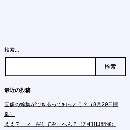
ゲ
ー
シ
ョ
検索…
ン
最近の投稿
画像の編集ができるって知っとう？（8月29日開
催）
ええテーマ、探してみーへん？（7月11日開催）